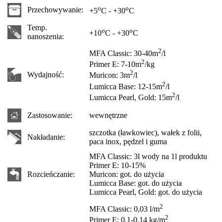
o
o
Przechowywanie:
+5
C - +30
C
Temp.
o
o
+10
C - +30
C
nanoszenia:
2
MFA Classic: 30-40m
/l
2
Primer E: 7-10m
/kg
2
Wydajność:
Muricon: 3m
/l
2
Lumicca Base: 12-15m
/l
2
Lumicca Pearl, Gold: 15m
/l
Zastosowanie:
wewnętrzne
szczotka (ławkowiec), wałek z folii,
Nakładanie:
paca inox, pędzel i guma
MFA Classic: 3l wody na 1l produktu
Primer E: 10-15%
Rozcieńczanie:
Muricon: got. do użycia
Lumicca Base: got. do użycia
Lumicca Pearl, Gold: got. do użycia
2
MFA Classic: 0,03 l/m
2
Primer E: 0,1-0,14 kg/m