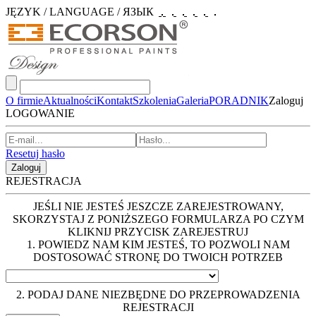
JĘZYK / LANGUAGE / ЯЗЫК
O firmie
Aktualności
Kontakt
Szkolenia
Galeria
PORADNIK
Zaloguj
LOGOWANIE
Resetuj hasło
Zaloguj
REJESTRACJA
JEŚLI NIE JESTEŚ JESZCZE ZAREJESTROWANY,
SKORZYSTAJ Z PONIŻSZEGO FORMULARZA PO CZYM
KLIKNIJ PRZYCISK ZAREJESTRUJ
1. POWIEDZ NAM KIM JESTEŚ, TO POZWOLI NAM
DOSTOSOWAĆ STRONĘ DO TWOICH POTRZEB
2. PODAJ DANE NIEZBĘDNE DO PRZEPROWADZENIA
REJESTRACJI