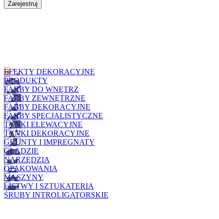
Zarejestruj
EFEKTY DEKORACYJNE
PRODUKTY
FARBY DO WNĘTRZ
FARBY ZEWNĘTRZNE
FARBY DEKORACYJNE
FARBY SPECJALISTYCZNE
TYNKI ELEWACYJNE
TYNKI DEKORACYJNE
GRUNTY I IMPREGNATY
GŁADZIE
NARZĘDZIA
OPAKOWANIA
MASZYNY
LISTWY I SZTUKATERIA
ŚRUBY INTROLIGATORSKIE