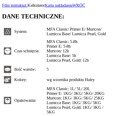
Film instruktaż.
Kalkulator
Karta nakładania
WRÓĆ
DANE TECHNICZNE:
MFA Classic/ Primer E/ Muricon/
System:
Lumicca Base/ Lumicca Pearl, Gold
MFA Classic: 5-8h
Primer E: 5-8h
Czas schnięcia:
Muricon: 12h
Lumicca Base: 5h
Lumicca Pearl, Gold: 12h
Ilość warstw:
5
Kolory:
wg wzornika produktu Haley
MFA Classic: 1L/ 5L/ 20L
Primer E: 1KG/ 3KG/ 5KG/ 20KG
Muricon: 1KG/ 3KG/ 5KG/ 25KG
Opakowania:
Lumicca Base: 1KG/ 3KG/ 5KG
Lumicca Pearl, Gold: 1KG/ 3KG /
5KG