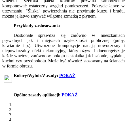
wnętrzu. Szeroka paleta kolorów pozwala samodzielnie
komponować ostateczny wygląd pomieszczeń. Pokrycie łatwe w
utrzymaniu. "Śliska" powierzchnia nie przyjmuje kurzu i brudu,
można ją łatwo zmywać wilgotną szmatką z płynem.
Przykłady zastosowania
Doskonale sprawdza się zarówno w mieszkaniach
prywatnych jak i miejscach użyteczności publicznej (puby,
kawiarnie itp.). Utworzone kompozycje nadają nowoczesny i
niepowtarzalny efekt dekoracyjny, który ożywi i doenergetyzuje
każde wnętrze, zarówno w pokoju nastolatka jak i salonie, sypialni,
kuchni czy przedpokoju. Może być również stosowany na ścianach
w formie obrazu.
Kolory/Wybór/Zasady:
POKAŻ
Ogólne zasady aplikacji:
POKAŻ